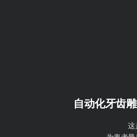
自动化牙齿雕铣
这