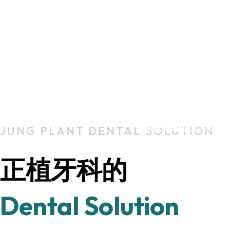
一般诊疗
牙科种植体
正畸治疗
儿童齿科治
龋齿, 牙龈疾病, 智
为缺失牙齿量身定
颞下颌关节
为改善牙齿排列与
全面的口腔诊疗服
美学牙科治
为孩子牙齿健康管
个性化定制诊疗服
分析颞下颌关节不适
定期口腔检查与预
贴面, 美白等
并提供缓解症状的
JUNG PLANT DENTAL SOLUTION
提升牙齿美观性的
正植牙科的
Dental Solution