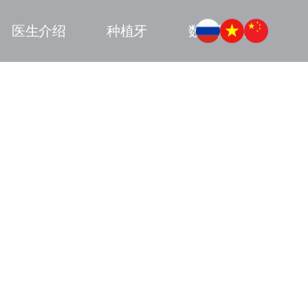
医生介绍
种植牙
数字化设备
牙齿矫正
贴面美学
就诊时间表